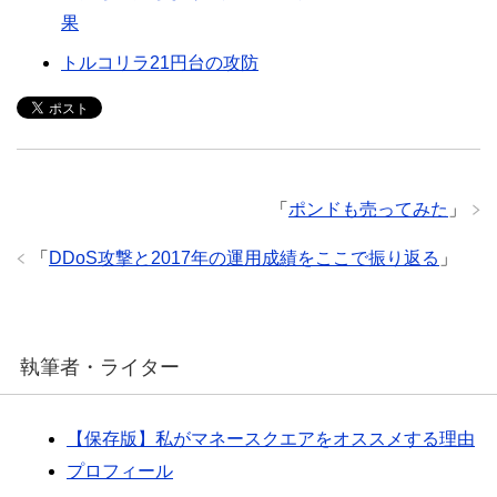
果
トルコリラ21円台の攻防
「
ポンドも売ってみた
」
「
DDoS攻撃と2017年の運用成績をここで振り返る
」
執筆者・ライター
【保存版】私がマネースクエアをオススメする理由
プロフィール