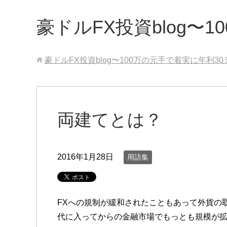
豪ドルFX投資blog〜
豪ドルFX投資blog〜100万の元手で着実に年利3
両建てとは？
2016年1月28日
用語集
FXへの規制が緩和されたこともあって外貨の取
代に入ってからの金融市場でもっとも規模が