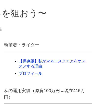
0％を狙おう〜
告
執筆者・ライター
【保存版】私がマネースクエアをオス
スメする理由
プロフィール
私の運用実績（原資100万円→現在415万
円）