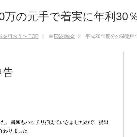
100万の元手で着実に年利3
0％を狙おう〜
TOP
FXの税金
平成28年度分の確定申
申告
した。書類もバッチリ揃えていきましたので、提出
終わりました。