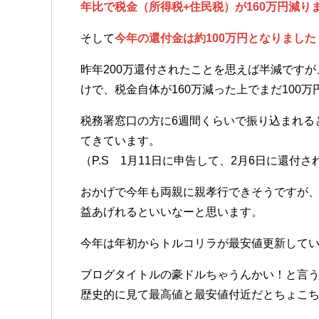
年比で税金（所得税+住民税）が160万円減り
そして
今年の還付金は約100万円となりました
昨年200万還付されたことを思えば半減です
けで、税金自体が160万減った上でまだ100
税務署窓口の方に6週間くらいで振り込まれる
てきています。
（P.S 1月11日に申告して、2月6日に還付
おかげで今年も両親に親孝行できそうですが、
益あげれるといいなーと思います。
今年は年初からトルコリラが最安値更新してい
ブログタイトルの豪ドルちゃうんかい！と言
歴史的に見て最高値と最安値付近だとちょこ