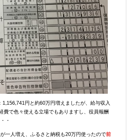
年：1,156,741円と約60万円増えましたが、給与収入
、経費で色々使える立場でもありますし、役員報酬
・・・
が一人増え、ふるさと納税も20万円使ったので
前