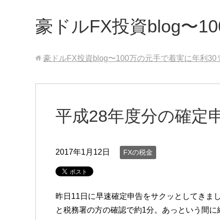
豪ドルFX投資blog〜
豪ドルFX投資blog〜100万の元手で着実に年利3
平成28年度分の確定
2017年1月12日
FXの税金
昨日11日に早速確定申告をサクッとしてきま
と税務署の方の確認で約1分。あっという間に